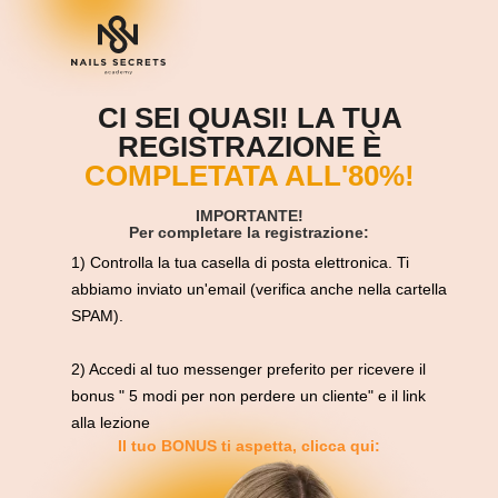
CI SEI QUASI! LA TUA
REGISTRAZIONE È
COMPLETATA ALL'80%!
IMPORTANTE!
Per completare la registrazione:
1) Controlla la tua casella di posta elettronica. Ti
abbiamo inviato un'email (verifica anche nella cartella
SPAM).
2) Accedi al tuo messenger preferito per ricevere il
bonus " 5 modi per non perdere un cliente" e il link
alla lezione
Il tuo BONUS ti aspetta, clicca qui: