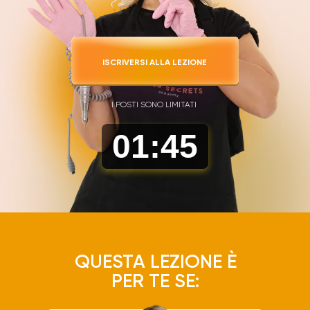
ISCRIVERSI ALLA LEZIONE
I POSTI SONO LIMITATI
01
:
44
QUESTA LEZIONE È
PER TE SE: