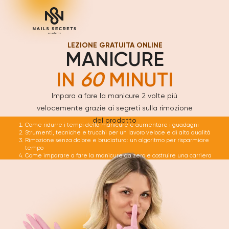
LEZIONE GRATUITA ONLINE
MANICURE
IN
60
MINUTI
Impara a fare la manicure 2 volte più
velocemente grazie ai segreti sulla rimozione
del prodotto
Come ridurre i tempi della manicure e aumentare i guadagni
Strumenti, tecniche e trucchi per un lavoro veloce e di alta qualità
Rimozione senza dolore e bruciatura: un algoritmo per risparmiare
tempo
Come imparare a fare la manicure da zero e costruire una carriera