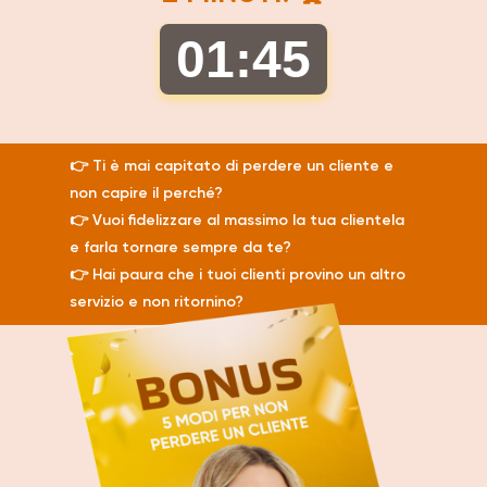
01
:
44
👉 Ti è mai capitato di perdere un cliente e
non capire il perché?
👉 Vuoi fidelizzare al massimo la tua clientela
e farla tornare sempre da te?
👉 Hai paura che i tuoi clienti provino un altro
servizio e non ritornino?