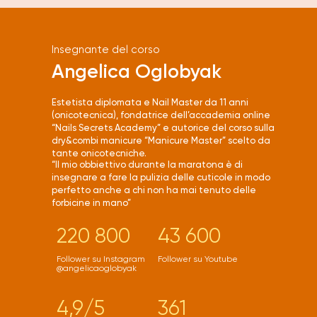
Insegnante del corso
Angelica Oglobyak
Estetista diplomata e Nail Master da 11 anni
(onicotecnica), fondatrice dell’accademia online
“Nails Secrets Academy” e autorice del corso sulla
dry&combi manicure “Manicure Master” scelto da
tante onicotecniche.
“Il mio obbiettivo durante la maratona è di
insegnare a fare la pulizia delle cuticole in modo
perfetto anche a chi non ha mai tenuto delle
forbicine in mano”
220 800
43 600
Follower su Instagram
Follower su Youtube
@angelicaoglobyak
4,9/5
361