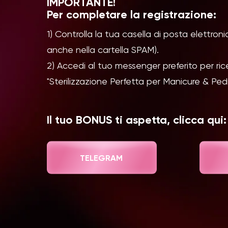
IMPORTANTE!
Per completare la registrazione:
1) Controlla la tua casella di posta elettroni
anche nella cartella SPAM).
2) Accedi al tuo messenger preferito per ricev
"Sterilizzazione Perfetta per Manicure & Ped
Il tuo BONUS ti aspetta, clicca qui:
TELEGRAM