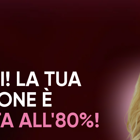
I! LA TUA
ONE È
 ALL'80%!