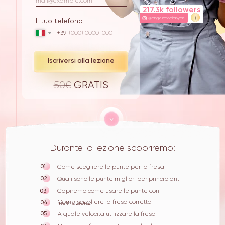
217.3k followers
@angelicaoglobyak
Il tuo telefono
+39
Iscriversi alla lezione
50€
GRATIS
Durante la lezione scopriremo:
01.
Come scegliere le punte per la fresa
02.
Quali sono le punte migliori per principianti
03.
Capiremo come usare le punte con
Come scegliere la fresa corretta
04.
inclinazione
05.
A quale velocità utilizzare la fresa