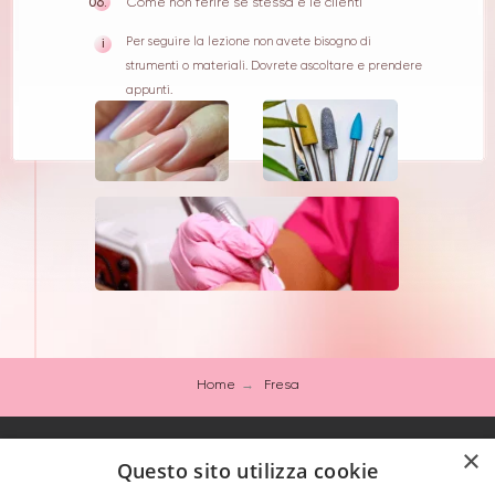
06.
Come non ferire se stessa e le clienti
Per seguire la lezione non avete bisogno di
і
strumenti o materiali. Dovrete ascoltare e prendere
appunti.
Home
→
Fresa
×
Questo sito utilizza cookie
HOME
CORSI
BLOG & YT
СOMMUNITY