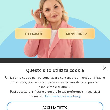
TELEGRAM
MESSENGER
×
Questo sito utilizza cookie
HOME
CORSI
BLOG & YT
СOMMUNITY
Utilizziamo cookie per personalizzare contenuti e annunci, analizzare
LA MIA STORIA
il traffico e, previo tuo consenso, condividere dati con partner
Informativa sulla privacy
Pagamenti sicuri con
pubblicitari e di analisi.
carte di credito,
Puoi accettare, rifiutare o gestire le tue preferenze in qualsiasi
Diritto di recesso
prepagate, Stripe e
Klarna
momento.
Informativa sulla privacy
Termini e Condizioni
Trova la tua nail master
ACCETTA TUTTO