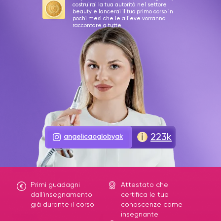
costruirai la tua autorità nel settore
beauty e lancerai il tuo primo corso in
pochi mesi che le allieve vorranno
raccontare a tutte.
223k
angelicaoglobyak
Primi guadagni
Attestato che
dall’insegnamento
certifica le tue
già durante il corso
conoscenze come
insegnante