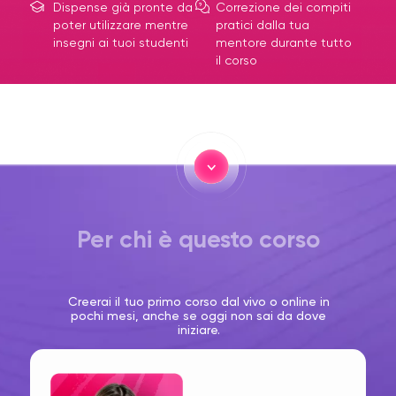
Dispense già pronte da
Correzione dei compiti
poter utilizzare mentre
pratici dalla tua
insegni ai tuoi studenti
mentore durante tutto
il corso
Per chi è questo corso
Creerai il tuo primo corso dal vivo o online in
pochi mesi, anche se oggi non sai da dove
iniziare.