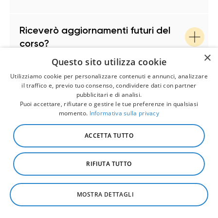
Riceverò aggiornamenti futuri del
corso?
×
Questo sito utilizza cookie
Utilizziamo cookie per personalizzare contenuti e annunci, analizzare
il traffico e, previo tuo consenso, condividere dati con partner
pubblicitari e di analisi.
Puoi accettare, rifiutare o gestire le tue preferenze in qualsiasi
momento.
Informativa sulla privacy
ACCETTA TUTTO
Oggi hai due strade
davanti a te
RIFIUTA TUTTO
Se stai leggendo fin qui, sai già quale strada
vuoi prendere.
MOSTRA DETTAGLI
Non serve essere pronta al 100%. Serve solo
scegliere di iniziare. Noi ti guidiamo passo