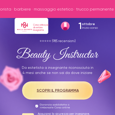
 estetico · trucco permanente · skincare specialist · hair styli
1
ottobre
Corso online per
Inizio corso
diventare
insegnante
⭐️⭐️⭐️⭐️⭐️ (985 recensioni)
Da estetista a insegnante riconosciuta in
4 mesi anche se non sai da dove iniziare
SCOPRI IL PROGRAMMA
Garanzia soddisfatte o
rimborsate Corso online
Acquisirai la sicurezza per insegnare,