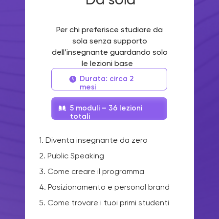
Scopri esattamente da dove
Per chi preferisce studiare da
iniziare e ricevi un regalo 🎁
sola senza supporto
dell’insegnante guardando solo
Fai il quiz in 2 minuti e ottieni il tuo piano personalizzato.
le lezioni base
Durata: circa 2
Inizia il quiz
mesi
5 moduli – 36 lezioni
totali
1. Diventa insegnante da zero
2. Public Speaking
3. Come creare il programma
4. Posizionamento e personal brand
5. Come trovare i tuoi primi studenti