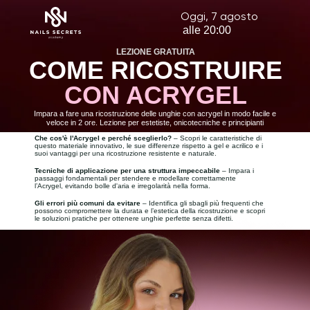
Oggi, 7 agosto
alle 20:00
LEZIONE GRATUITA
COME RICOSTRUIRE
CON ACRYGEL
Impara a fare una ricostruzione delle unghie con acrygel in modo facile e
veloce in 2 ore. Lezione per estetiste, onicotecniche e principianti
Che cos'è l'Acrygel e perché sceglierlo?
– Scopri le caratteristiche di
questo materiale innovativo, le sue differenze rispetto a gel e acrilico e i
suoi vantaggi per una ricostruzione resistente e naturale.
Tecniche di applicazione per una struttura impeccabile
– Impara i
passaggi fondamentali per stendere e modellare correttamente
l’Acrygel, evitando bolle d'aria e irregolarità nella forma.
Gli errori più comuni da evitare
– Identifica gli sbagli più frequenti che
possono compromettere la durata e l’estetica della ricostruzione e scopri
le soluzioni pratiche per ottenere unghie perfette senza difetti.