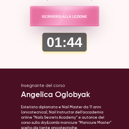
ISCRIVERSI ALLA LEZIONE
01
:
43
Insegnante del corso
Angelica Oglobyak
Estetista diplomata e Nail Master da 11 anni
(onicotecnica), Nail Instructor dell’accademia
online “Nails Secrets Academy” e autorice del
corso sulla dry&combi manicure “Manicure Master”
scelto da tante onicotecniche.