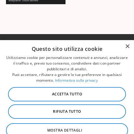
×
Questo sito utilizza cookie
HOME
CORSI
BLOG & YT
СOMMUNITY
Utilizziamo cookie per personalizzare contenuti e annunci, analizzare
LA MIA STORIA
il traffico e, previo tuo consenso, condividere dati con partner
Informativa sulla privacy
Pagamenti sicuri con
pubblicitari e di analisi.
carte di credito,
Puoi accettare, rifiutare o gestire le tue preferenze in qualsiasi
Diritto di recesso
prepagate, Stripe e
Klarna
momento.
Informativa sulla privacy
Termini e Condizioni
Trova la tua nail master
ACCETTA TUTTO
Corso manicure
Cashback 50€
Corso ricostruzione
Informazioni sui corsi
RIFIUTA TUTTO
WhatsApp
Corso pedicure
MOSTRA DETTAGLI
© 2026 Nails Secrets Academy