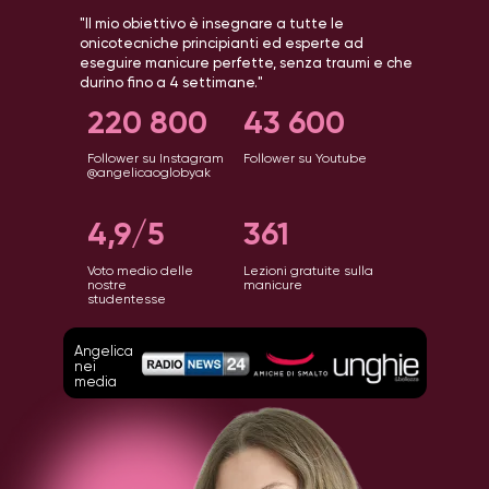
"Il mio obiettivo è insegnare a tutte le
onicotecniche principianti ed esperte ad
eseguire manicure perfette, senza traumi e che
durino fino a 4 settimane."
220 800
43 600
Follower su Instagram
Follower su Youtube
@angelicaoglobyak
4,9/5
361
Voto medio delle
Lezioni gratuite sulla
nostre
manicure
studentesse
Angelica
nei
media